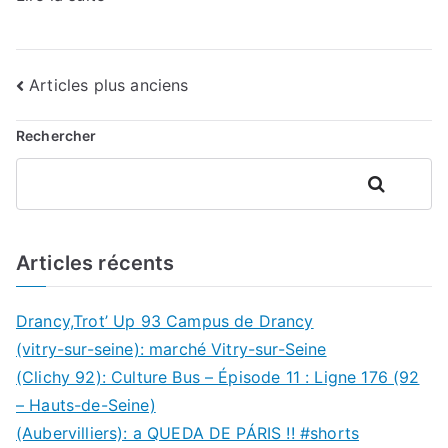
Navigation
Articles plus anciens
des
Rechercher
articles
Rechercher
Articles récents
Drancy,Trot’ Up 93 Campus de Drancy
(vitry-sur-seine): marché Vitry-sur-Seine
(Clichy 92): Culture Bus – Épisode 11 : Ligne 176 (92
– Hauts-de-Seine)
(Aubervilliers): a QUEDA DE PÁRIS !! #shorts