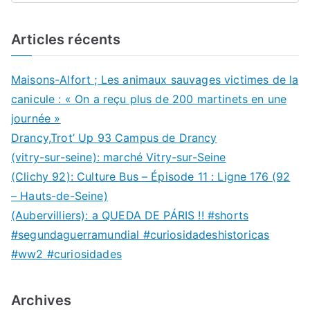
Articles récents
Maisons-Alfort ; Les animaux sauvages victimes de la
canicule : « On a reçu plus de 200 martinets en une
journée »
Drancy,Trot’ Up 93 Campus de Drancy
(vitry-sur-seine): marché Vitry-sur-Seine
(Clichy 92): Culture Bus – Épisode 11 : Ligne 176 (92
– Hauts-de-Seine)
(Aubervilliers): a QUEDA DE PÁRIS !! #shorts
#segundaguerramundial #curiosidadeshistoricas
#ww2 #curiosidades
Archives