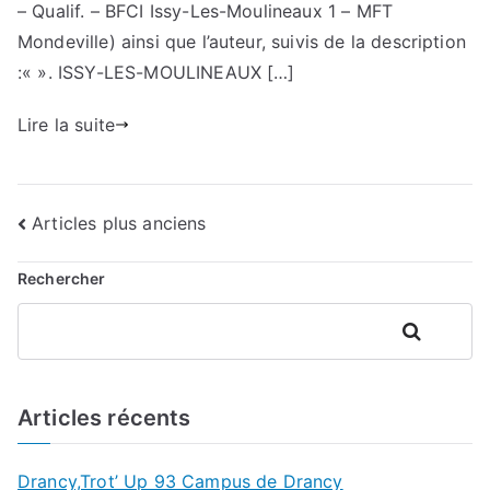
– Qualif. – BFCI Issy-Les-Moulineaux 1 – MFT
Mondeville) ainsi que l’auteur, suivis de la description
:« ». ISSY-LES-MOULINEAUX […]
Lire la suite
Navigation
Articles plus anciens
des
Rechercher
articles
Rechercher
Articles récents
Drancy,Trot’ Up 93 Campus de Drancy