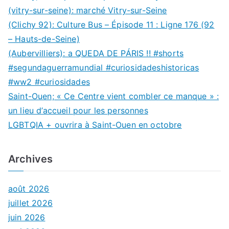
(vitry-sur-seine): marché Vitry-sur-Seine
(Clichy 92): Culture Bus – Épisode 11 : Ligne 176 (92
– Hauts-de-Seine)
(Aubervilliers): a QUEDA DE PÁRIS !! #shorts
#segundaguerramundial #curiosidadeshistoricas
#ww2 #curiosidades
Saint-Ouen; « Ce Centre vient combler ce manque » :
un lieu d’accueil pour les personnes
LGBTQIA + ouvrira à Saint-Ouen en octobre
Archives
août 2026
juillet 2026
juin 2026