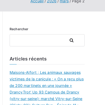
Accueil
2026
mars
Page 2
Rechercher
Rechercher
Articles récents
Maisons-Alfort ; Les animaux sauvages
victimes de la canicule : « On a reçu plus
de 200 martinets en une journée »
Drancy,Trot’ Up 93 Campus de Drancy
(vitry-sur-seine): marché Vitry-sur-Seine