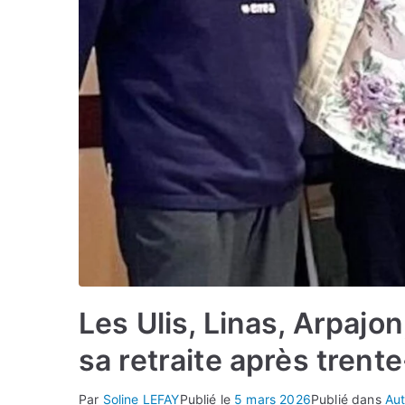
Les Ulis, Linas, Arpaj
sa retraite après trente
Par
Soline LEFAY
Publié le
5 mars 2026
Publié dans
Aut