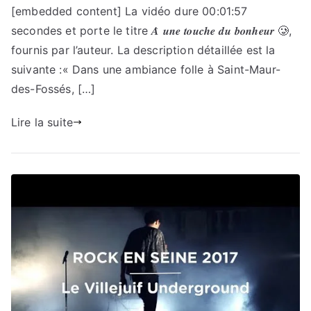
[embedded content] La vidéo dure 00:01:57
secondes et porte le titre 𝑨̀ 𝒖𝒏𝒆 𝒕𝒐𝒖𝒄𝒉𝒆 𝒅𝒖 𝒃𝒐𝒏𝒉𝒆𝒖𝒓 🥲,
fournis par l’auteur. La description détaillée est la
suivante :« Dans une ambiance folle à Saint-Maur-
des-Fossés, […]
Lire la suite