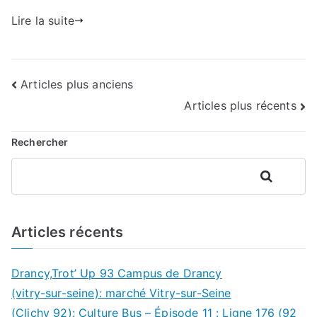
Lire la suite
Navigation
Articles plus anciens
Articles plus récents
des
articles
Rechercher
Rechercher
Articles récents
Drancy,Trot’ Up 93 Campus de Drancy
(vitry-sur-seine): marché Vitry-sur-Seine
(Clichy 92): Culture Bus – Épisode 11 : Ligne 176 (92