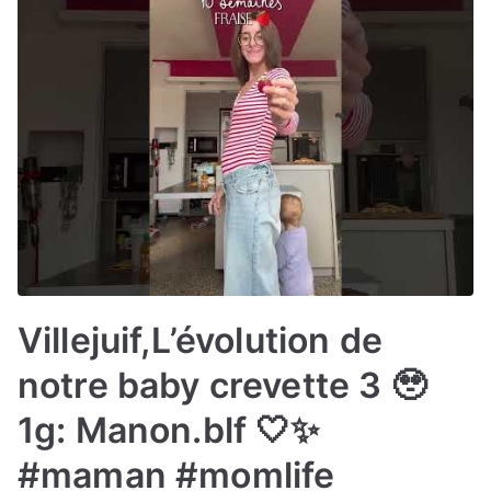
Villejuif,L’évolution de
notre baby crevette 3 🥹
1g: Manon.blf 🤍✨
#maman #momlife