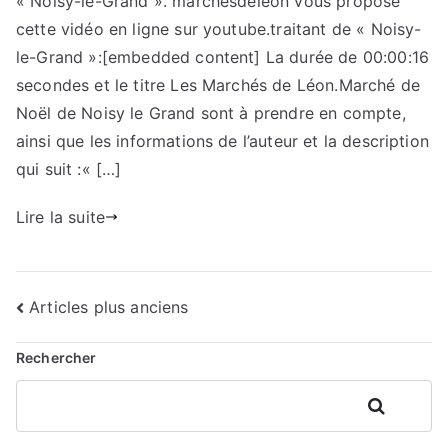
« Noisy-le-Grand ». marchesdeleon vous propose
cette vidéo en ligne sur youtube.traitant de « Noisy-
le-Grand »:[embedded content] La durée de 00:00:16
secondes et le titre Les Marchés de Léon.Marché de
Noël de Noisy le Grand sont à prendre en compte,
ainsi que les informations de l’auteur et la description
qui suit :« […]
Lire la suite
Navigation
Articles plus anciens
des
Rechercher
articles
Rechercher