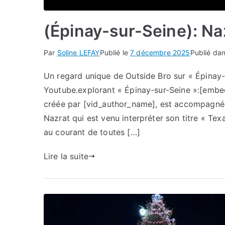
(Épinay-sur-Seine): Na
Par
Soline LEFAY
Publié le
7 décembre 2025
Publié da
Un regard unique de Outside Bro sur « Épinay-s
Youtube.explorant « Épinay-sur-Seine »:[embe
créée par [vid_author_name], est accompagnée d
Nazrat qui est venu interpréter son titre « Te
au courant de toutes […]
Lire la suite