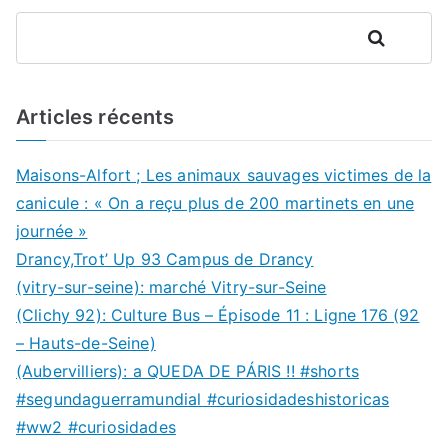
Rechercher
Articles récents
Maisons-Alfort ; Les animaux sauvages victimes de la
canicule : « On a reçu plus de 200 martinets en une
journée »
Drancy,Trot’ Up 93 Campus de Drancy
(vitry-sur-seine): marché Vitry-sur-Seine
(Clichy 92): Culture Bus – Épisode 11 : Ligne 176 (92
– Hauts-de-Seine)
(Aubervilliers): a QUEDA DE PÁRIS !! #shorts
#segundaguerramundial #curiosidadeshistoricas
#ww2 #curiosidades