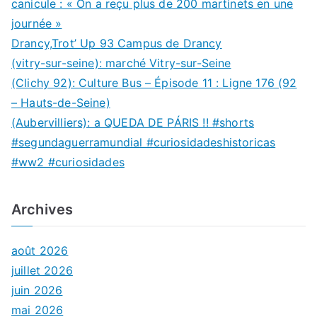
canicule : « On a reçu plus de 200 martinets en une
journée »
Drancy,Trot’ Up 93 Campus de Drancy
(vitry-sur-seine): marché Vitry-sur-Seine
(Clichy 92): Culture Bus – Épisode 11 : Ligne 176 (92
– Hauts-de-Seine)
(Aubervilliers): a QUEDA DE PÁRIS !! #shorts
#segundaguerramundial #curiosidadeshistoricas
#ww2 #curiosidades
Archives
août 2026
juillet 2026
juin 2026
mai 2026