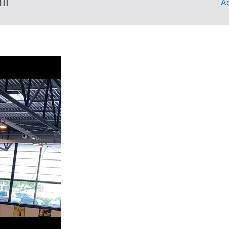
il
Ac