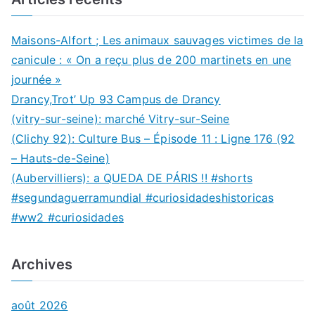
Maisons-Alfort ; Les animaux sauvages victimes de la
canicule : « On a reçu plus de 200 martinets en une
journée »
Drancy,Trot’ Up 93 Campus de Drancy
(vitry-sur-seine): marché Vitry-sur-Seine
(Clichy 92): Culture Bus – Épisode 11 : Ligne 176 (92
– Hauts-de-Seine)
(Aubervilliers): a QUEDA DE PÁRIS !! #shorts
#segundaguerramundial #curiosidadeshistoricas
#ww2 #curiosidades
Archives
août 2026