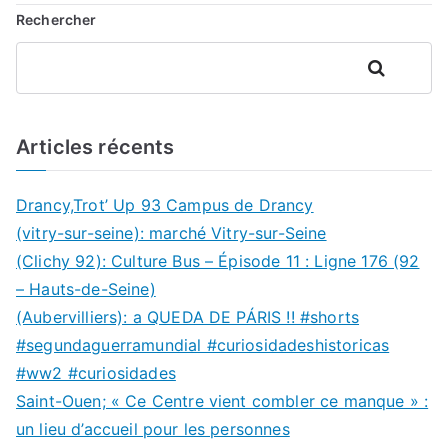
Rechercher
Rechercher
Articles récents
Drancy,Trot’ Up 93 Campus de Drancy
(vitry-sur-seine): marché Vitry-sur-Seine
(Clichy 92): Culture Bus – Épisode 11 : Ligne 176 (92
– Hauts-de-Seine)
(Aubervilliers): a QUEDA DE PÁRIS !! #shorts
#segundaguerramundial #curiosidadeshistoricas
#ww2 #curiosidades
Saint-Ouen; « Ce Centre vient combler ce manque » :
un lieu d’accueil pour les personnes