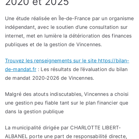
2020 et 2025
Une étude réalisée en Île-de-France par un organisme
indépendant, avec le soutien d’une consultation sur
internet, met en lumière la détérioration des finances
publiques et de la gestion de Vincennes.
Trouvez les renseignements sur le site https://bilan-
de-mandat.fr
: Les résultats de l’évaluation du bilan
de mandat 2020-2026 de Vincennes.
Malgré des atouts indiscutables, Vincennes a choisi
une gestion peu fiable tant sur le plan financier que
dans la gestion publique
La municipalité dirigée par CHARLOTTE LIBERT-
ALBANEL porte une part de responsabilité directe,