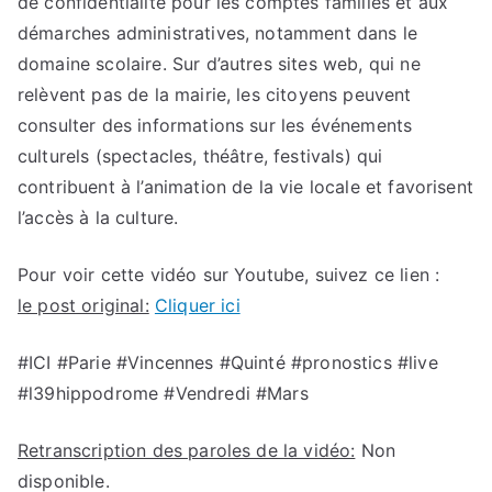
de confidentialité pour les comptes familles et aux
démarches administratives, notamment dans le
domaine scolaire. Sur d’autres sites web, qui ne
relèvent pas de la mairie, les citoyens peuvent
consulter des informations sur les événements
culturels (spectacles, théâtre, festivals) qui
contribuent à l’animation de la vie locale et favorisent
l’accès à la culture.
Pour voir cette vidéo sur Youtube, suivez ce lien :
le post original:
Cliquer ici
#ICI #Parie #Vincennes #Quinté #pronostics #live
#l39hippodrome #Vendredi #Mars
Retranscription des paroles de la vidéo:
Non
disponible.