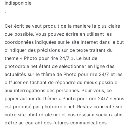
Indisponible.
.
Cet écrit se veut produit de la manière la plus claire
que possible. Vous pouvez écrire en utilisant les
coordonnées indiquées sur le site internet dans le but
d’indiquer des précisions sur ce texte traitant du
thème « Photo pour rire 24/7 ». Le but de
photodrole.net étant de sélectionner en ligne des
actualités sur le thème de Photo pour rire 24/7 et les
diffuser en tâchant de répondre du mieux possible
aux interrogations des personnes. Pour vous, ce
papier autour du thème « Photo pour rire 24/7 » vous
est proposé par photodrole.net. Restez connecté sur
notre site photodrole.net et nos réseaux sociaux afin
d’être au courant des futures communications.