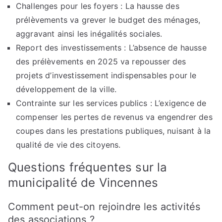
Challenges pour les foyers : La hausse des
prélèvements va grever le budget des ménages,
aggravant ainsi les inégalités sociales.
Report des investissements : L’absence de hausse
des prélèvements en 2025 va repousser des
projets d’investissement indispensables pour le
développement de la ville.
Contrainte sur les services publics : L’exigence de
compenser les pertes de revenus va engendrer des
coupes dans les prestations publiques, nuisant à la
qualité de vie des citoyens.
Questions fréquentes sur la
municipalité de Vincennes
Comment peut-on rejoindre les activités
des associations ?