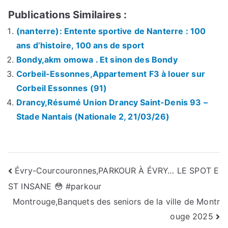
Publications Similaires :
(nanterre): Entente sportive de Nanterre : 100
ans d’histoire, 100 ans de sport
Bondy,akm omowa . Et sinon des Bondy
Corbeil-Essonnes,Appartement F3 à louer sur
Corbeil Essonnes (91)
Drancy,Résumé Union Drancy Saint-Denis 93 –
Stade Nantais (Nationale 2, 21/03/26)
Navigation
Évry-Courcouronnes,PARKOUR À ÉVRY… LE SPOT E
ST INSANE 😳 #parkour
de
Montrouge,Banquets des seniors de la ville de Montr
l’article
ouge 2025