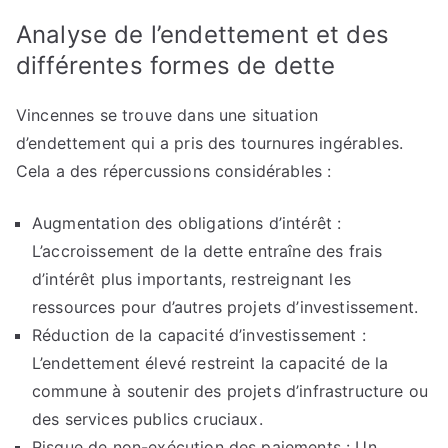
Analyse de l’endettement et des
différentes formes de dette
Vincennes se trouve dans une situation
d’endettement qui a pris des tournures ingérables.
Cela a des répercussions considérables :
Augmentation des obligations d’intérêt :
L’accroissement de la dette entraîne des frais
d’intérêt plus importants, restreignant les
ressources pour d’autres projets d’investissement.
Réduction de la capacité d’investissement :
L’endettement élevé restreint la capacité de la
commune à soutenir des projets d’infrastructure ou
des services publics cruciaux.
Risque de non-exécution des paiements : Un