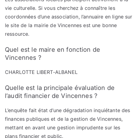
vie culturelle. Si vous cherchez à connaître les
coordonnées d’une association, l’annuaire en ligne sur
le site de la mairie de Vincennes est une bonne
ressource.
Quel est le maire en fonction de
Vincennes ?
CHARLOTTE LIBERT-ALBANEL
Quelle est la principale évaluation de
l’audit financier de Vincennes ?
L’enquête fait état d’une dégradation inquiétante des
finances publiques et de la gestion de Vincennes,
mettant en avant une gestion imprudente sur les
plans financier et public.