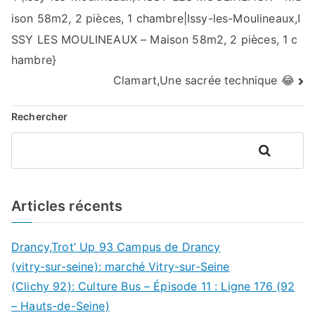
ison 58m2, 2 pièces, 1 chambre|Issy-les-Moulineaux,I
de
SSY LES MOULINEAUX – Maison 58m2, 2 pièces, 1 c
l’article
hambre}
Clamart,Une sacrée technique 😂
Rechercher
Rechercher
Articles récents
Drancy,Trot’ Up 93 Campus de Drancy
(vitry-sur-seine): marché Vitry-sur-Seine
(Clichy 92): Culture Bus – Épisode 11 : Ligne 176 (92
– Hauts-de-Seine)