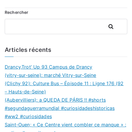
l’article
Rechercher
Rechercher
Articles récents
Drancy,Trot’ Up 93 Campus de Drancy
(vitry-sur-seine): marché Vitry-sur-Seine
(Clichy 92): Culture Bus – Épisode 11 : Ligne 176 (92
– Hauts-de-Seine)
(Aubervilliers): a QUEDA DE PÁRIS !! #shorts
#segundaguerramundial #curiosidadeshistoricas
#ww2 #curiosidades
Saint-Ouen; « Ce Centre vient combler ce manque » :