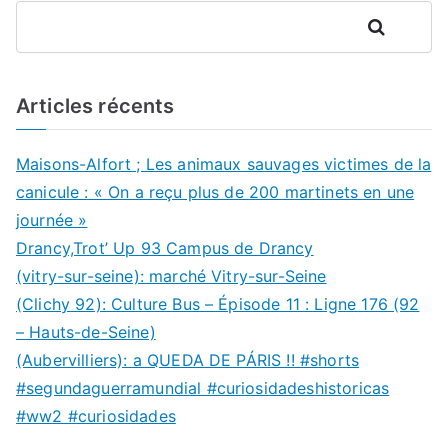
Rechercher
Articles récents
Maisons-Alfort ; Les animaux sauvages victimes de la
canicule : « On a reçu plus de 200 martinets en une
journée »
Drancy,Trot’ Up 93 Campus de Drancy
(vitry-sur-seine): marché Vitry-sur-Seine
(Clichy 92): Culture Bus – Épisode 11 : Ligne 176 (92
– Hauts-de-Seine)
(Aubervilliers): a QUEDA DE PÁRIS !! #shorts
#segundaguerramundial #curiosidadeshistoricas
#ww2 #curiosidades