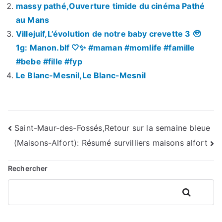
massy pathé,Ouverture timide du cinéma Pathé
au Mans
Villejuif,L’évolution de notre baby crevette 3 🥹
1g: Manon.blf 🤍✨ #maman #momlife #famille
#bebe #fille #fyp
Le Blanc-Mesnil,Le Blanc-Mesnil
Navigation
Saint-Maur-des-Fossés,Retour sur la semaine bleue
(Maisons-Alfort): Résumé survilliers maisons alfort
de
l’article
Rechercher
Rechercher