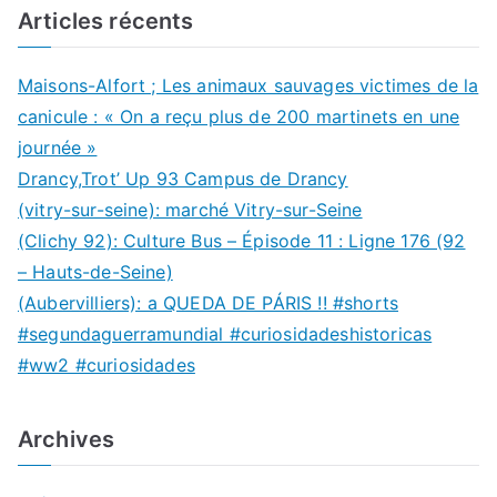
Articles récents
Maisons-Alfort ; Les animaux sauvages victimes de la
canicule : « On a reçu plus de 200 martinets en une
journée »
Drancy,Trot’ Up 93 Campus de Drancy
(vitry-sur-seine): marché Vitry-sur-Seine
(Clichy 92): Culture Bus – Épisode 11 : Ligne 176 (92
– Hauts-de-Seine)
(Aubervilliers): a QUEDA DE PÁRIS !! #shorts
#segundaguerramundial #curiosidadeshistoricas
#ww2 #curiosidades
Archives