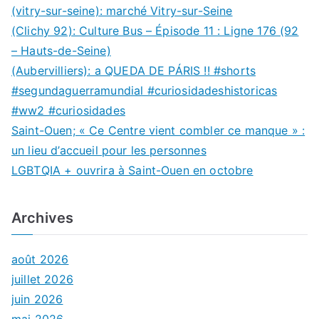
(vitry-sur-seine): marché Vitry-sur-Seine
(Clichy 92): Culture Bus – Épisode 11 : Ligne 176 (92
– Hauts-de-Seine)
(Aubervilliers): a QUEDA DE PÁRIS !! #shorts
#segundaguerramundial #curiosidadeshistoricas
#ww2 #curiosidades
Saint-Ouen; « Ce Centre vient combler ce manque » :
un lieu d’accueil pour les personnes
LGBTQIA + ouvrira à Saint-Ouen en octobre
Archives
août 2026
juillet 2026
juin 2026